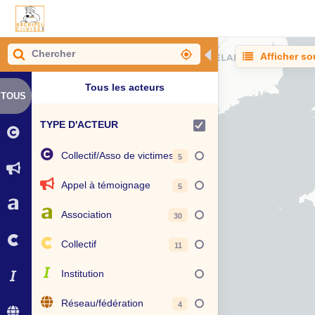
◀
Afficher so
Tous les acteurs
TOUS
TYPE D'ACTEUR
Collectif/Asso de victimes
5
Appel à témoignage
5
Association
30
Collectif
11
Institution
Réseau/fédération
4